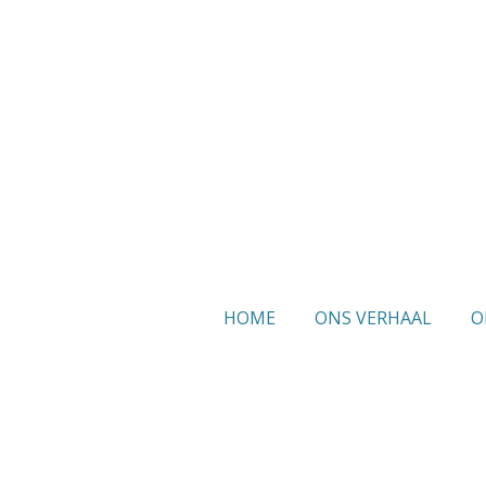
Ga
direct
naar
de
hoofdinhoud
HOME
ONS VERHAAL
O