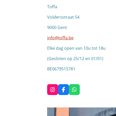
Toffa
Voldersstraat 54
9000 Gent
info@toffa.be
Elke dag open van 10u tot 18u
(Gesloten op 25/12 en 01/01)
BE0679515781
I
F
W
n
a
h
s
c
a
t
e
t
a
b
s