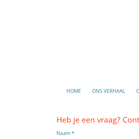
Ga
direct
naar
de
hoofdinhoud
HOME
ONS VERHAAL
Heb je een vraag? Cont
Naam *